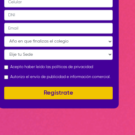
Celular
DNI
Email
Año Fin Colegio
*
Sede
*
Acepto haber leído las
políticas de privacidad
Políticas de Privacidad
*
Autorizo el envío de publicidad e información comercial.
Envío de Publicidad
Regístrate