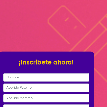
¡Inscríbete ahora!
Nombre
Apellido Paterno
Apellido Materno