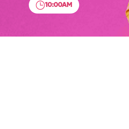
10:00AM
-7