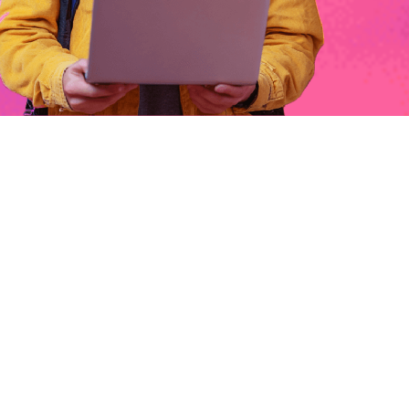
d
:
-22h
:
-25m
:
DESCUBRE TU VOCACIÓN
AL ESTILO TOULOUSE LAUTREC